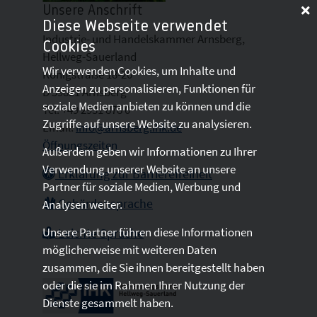
Unsere Anschrift
Diese Webseite verwendet
Industrie- und Handelskammer Arnsberg,
Cookies
Hellweg-Sauerland
Wir verwenden Cookies, um Inhalte und
Königstraße 18-20
Anzeigen zu personalisieren, Funktionen für
D 59821 Arnsberg
soziale Medien anbieten zu können und die
Tel: +49 2931 878 0
Zugriffe auf unsere Website zu analysieren.
Email:
info@arnsberg.ihk.de
Öffnungszeiten
Außerdem geben wir Informationen zu Ihrer
Verwendung unserer Website an unsere
Erklärung zur Barrierefreiheit
Partner für soziale Medien, Werbung und
Gebärdensprache
Analysen weiter.
Unsere Partner führen diese Informationen
Leichte Sprache
möglicherweise mit weiteren Daten
zusammen, die Sie ihnen bereitgestellt haben
oder die sie im Rahmen Ihrer Nutzung der
Dienste gesammelt haben.