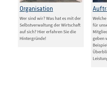
Foto: König | IHK
Foto: arthurd
Organisation
Auft
Wer sind wir? Was hat es mit der
Welche 
Selbstverwaltung der Wirtschaft
für uns
auf sich? Hier erfahren Sie die
Mitgli
Hintergründe!
geben 
Beispie
Überbli
Leistu