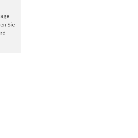
lage
den Sie
und