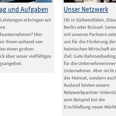
ent - stock.adobe.com
Foto: maxsim / Fotolia.com
rag und Aufgaben
Unser Netzwerk
Leistungen erbringen wir
Ob in Südwestfalen, Düss
ere
Berlin oder Brüssel: Ge
edsunternehmen? Hier
mit unseren Partnern set
wir Ihnen anhand von
uns für die Förderung der
len einen groben
heimischen Wirtschaft ei
ck über unser vielfältiges
Ziel: Gute Rahmenbedin
ngsangebot.
für die Unternehmerinne
Unternehmer. Aber nicht 
der Heimat, sondern auc
Ausland leisten unsere
Netzwerkpartner Unterstü
zum Beispiel bei der
Erschließung neuer Märkt