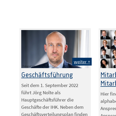
weiter +
Fotograf: Christoph Meinschäfer
Geschäftsführung
Mitar
Mitar
Seit dem 1. September 2022
führt Jörg Nolte als
Hier fi
Hauptgeschäftsführer die
alphabe
Geschäfte der IHK. Neben dem
Anspre
Geschäftsverteilungsplan finden
Ansprec