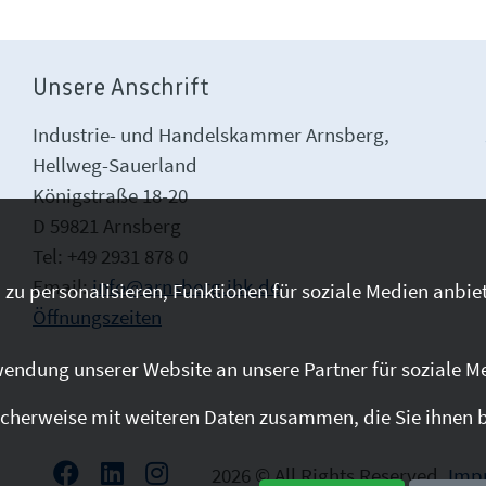
Unsere Anschrift
Industrie- und Handelskammer Arnsberg,
Hellweg-Sauerland
Königstraße 18-20
D 59821 Arnsberg
Tel: +49 2931 878 0
Email:
info@arnsberg.ihk.de
zu personalisieren, Funktionen für soziale Medien anbiet
Öffnungszeiten
endung unserer Website an unsere Partner für soziale M
cherweise mit weiteren Daten zusammen, die Sie ihnen be
2026 © All Rights Reserved.
Imp