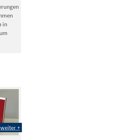
erungen
ehmen
 in
zum
weiter +