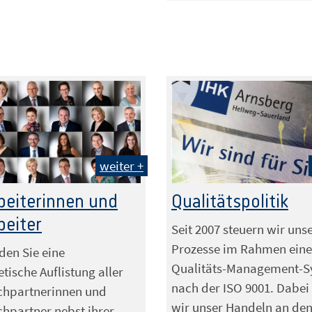
weiter +
beiterinnen und
Qualitätspolitik
beiter
Seit 2007 steuern wir uns
Prozesse im Rahmen eine
nden Sie eine
Qualitäts-Management-S
tische Auflistung aller
nach der ISO 9001. Dabei 
chpartnerinnen und
wir unser Handeln an de
hpartner nebst ihrer