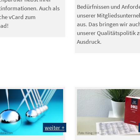
Bedürfnissen und Anford
informationen. Auch als
unserer Mitgliedsuntern
sche vCard zum
aus. Das bringen wir auch
ad!
unserer Qualitätspolitik 
Ausdruck.
weiter +
Fotolia.com
Foto: König | IHK