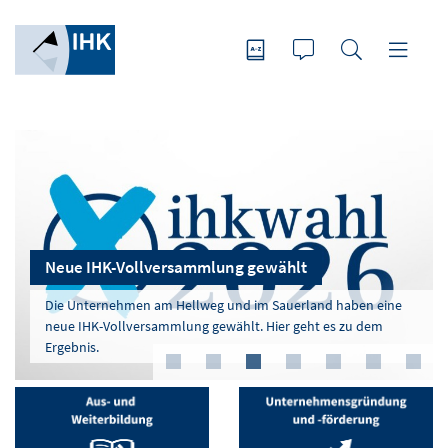
Foto: Wolfgang Detemple
Foto: Kalyakan - stock.adobe.com
Foto: Kruwt - stock.adobe.com
Foto: Wolfgang Detemple
Foto: Wolfgang Detemple
IHK Arnsberg empfängt Bundeskanzler Merz beim
Energiekosten bremsen Konjunktur
Jahresempfang
„Der Nahostkonflikt und seine Folgen haben die Hoffnung auf
IHK Arnsberg feiert 175-jähriges Jubiläum
Neue IHK-Vollversammlung gewählt
Welcome to BESTIVILLE!
Aktualisiertes Notfall-Handbuch für
eine baldige Erholung der Wirtschaft am Hellweg und im
Zum ersten Mal in ihrer Geschichte konnte die IHK Arnsberg
Zu den 350 Gästen im Sauerland-Theater gehörten auch NRW-
Sauerland vorerst zunichte gemacht“, so kommentierte IHK-
Die Unternehmen am Hellweg und im Sauerland haben eine
bei ihrem Jahresempfang einen Bundeskanzler begrüßen.
Die IHK Arnsberg hat die besten Azubis in NRW ausgezeichnet.
Nachfrage von Gewerbeflächen
Unternehmerinnen und Unternehmer
Wirtschaftsministerin Mona Neubaur und DIHK-Präsident Peter
Präsident Andreas Knappstein die Ergebnisse der
neue IHK-Vollversammlung gewählt. Hier geht es zu dem
Friedrich Merz sprach bei der Veranstaltung vor rund 500
In bunter Festival-Atmosphäre wurde in der Stadthalle Soest
Adrian.
Konjunkturumfrage.
Ergebnis.
Neue Umfrageergebnisse für 2026 veröffentlicht
Gästen in der Festhalle der Arnsberger Bürgerschützen.
gefeiert.
Rechtzeitig vorsorgen und absichern für den Notfall