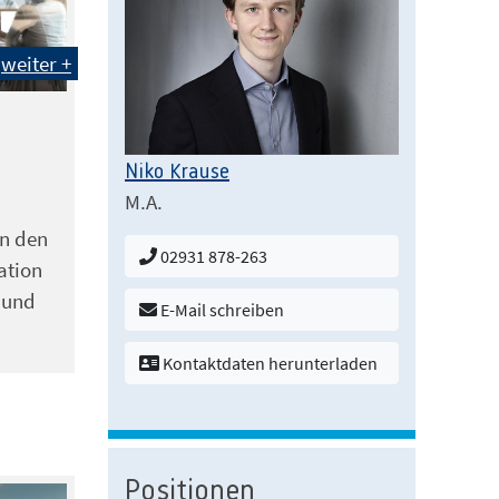
weiter +
Niko Krause
M.A.
n den
02931 878-263
ation
t und
E-Mail schreiben
Kontaktdaten herunterladen
Positionen