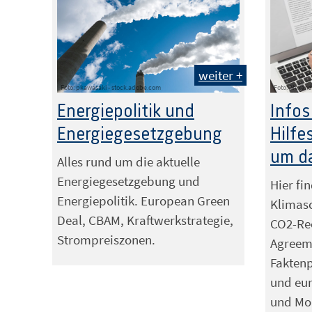
weiter +
Foto: pkawasaki - stock.adobe.com
Foto: Alexan
Energiepolitik und
Infos
Energiegesetzgebung
Hilfe
um d
Alles rund um die aktuelle
Energiegesetzgebung und
Hier fi
Energiepolitik. European Green
Klimasc
Deal, CBAM, Kraftwerkstrategie,
CO2-Re
Strompreiszonen.
Agreeme
Fakten
und eu
und Mon