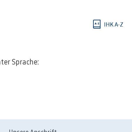
IHK A-Z
hter Sprache: