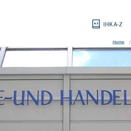
IHK A-Z
Home