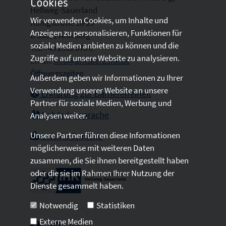
Cookies
Hellweg-Sauerland
Wir verwenden Cookies, um Inhalte und
Königstraße 18-20
Anzeigen zu personalisieren, Funktionen für
D 59821 Arnsberg
soziale Medien anbieten zu können und die
Tel: +49 2931 878 0
Zugriffe auf unsere Website zu analysieren.
Email:
info@arnsberg.ihk.de
Öffnungszeiten
Außerdem geben wir Informationen zu Ihrer
Verwendung unserer Website an unsere
Erklärung zur Barrierefreiheit
Partner für soziale Medien, Werbung und
Gebärdensprache
Analysen weiter.
Unsere Partner führen diese Informationen
Leichte Sprache
möglicherweise mit weiteren Daten
zusammen, die Sie ihnen bereitgestellt haben
oder die sie im Rahmen Ihrer Nutzung der
Dienste gesammelt haben.
Notwendig
Statistiken
Externe Medien